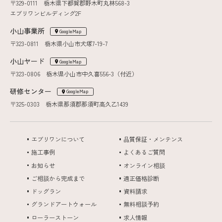
〒329-0111 栃木県下都賀郡野木町丸林568-3
エブリワンビルディング2F
小山事業所
GoogleMap
〒323-0811 栃木県小山市犬塚7-19-7
小山ヤード
GoogleMap
〒323-0806 栃木県小山市中久喜556-3（付近）
研修センター
GoogleMap
〒325-0303 栃木県那須郡那須町高久乙1439
エブリワンについて
品質保証・メンテンス
施工事例
よくあるご質問
お知らせ
オンライン相談
ご相談から完成まで
適正価格診断
ドッグラン
資料請求
グランドアートウォール
無料相談予約
ローラーストーン
求人情報