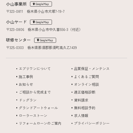
小山事業所
GoogleMap
〒323-0811 栃木県小山市犬塚7-19-7
小山ヤード
GoogleMap
〒323-0806 栃木県小山市中久喜556-3（付近）
研修センター
GoogleMap
〒325-0303 栃木県那須郡那須町高久乙1439
エブリワンについて
品質保証・メンテンス
施工事例
よくあるご質問
お知らせ
オンライン相談
ご相談から完成まで
適正価格診断
ドッグラン
資料請求
グランドアートウォール
無料相談予約
ローラーストーン
求人情報
リフォームローンのご案内
プライバシーポリシー