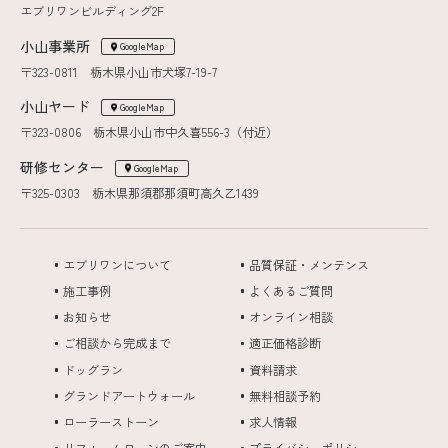
エブリワンビルディング2F
小山事業所
GoogleMap
〒323-0811 栃木県小山市犬塚7-19-7
小山ヤード
GoogleMap
〒323-0806 栃木県小山市中久喜556-3（付近）
研修センター
GoogleMap
〒325-0303 栃木県那須郡那須町高久乙1439
エブリワンについて
品質保証・メンテンス
施工事例
よくあるご質問
お知らせ
オンライン相談
ご相談から完成まで
適正価格診断
ドッグラン
資料請求
グランドアートウォール
無料相談予約
ローラーストーン
求人情報
リフォームローンのご案内
プライバシーポリシー