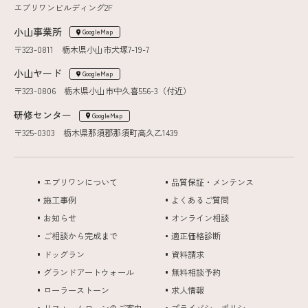
エブリワンビルディング2F
小山事業所
GoogleMap
〒323-0811 栃木県小山市犬塚7-19-7
小山ヤード
GoogleMap
〒323-0806 栃木県小山市中久喜556-3（付近）
研修センター
GoogleMap
〒325-0303 栃木県那須郡那須町高久乙1439
エブリワンについて
品質保証・メンテンス
施工事例
よくあるご質問
お知らせ
オンライン相談
ご相談から完成まで
適正価格診断
ドッグラン
資料請求
グランドアートウォール
無料相談予約
ローラーストーン
求人情報
リフォームローンのご案内
プライバシーポリシー