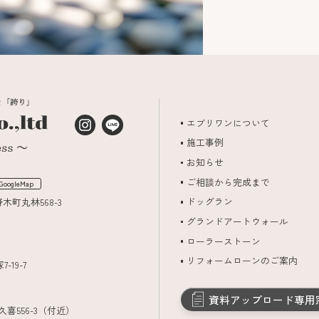
エブリワンについて
施工事例
お知らせ
ご相談から完成まで
GoogleMap
ドッグラン
野木町丸林568-3
グランドアートウォール
ローラーストーン
リフォームローンのご案内
-19-7
資料アップロード専用
久喜556-3（付近）