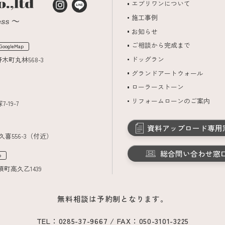
エブリワンについて
施工事例
お知らせ
ご相談から完成まで
GoogleMap
ドッグラン
野木町丸林568-3
グランドアートウォール
ローラーストーン
リフォームローンのご案内
-19-7
資料アップロード専用
久喜556-3（付近）
総合問い合わせ窓
p
須町高久乙1439
無料相談は予約制となります。
TEL：0285-37-9667 / FAX：050-3101-3225