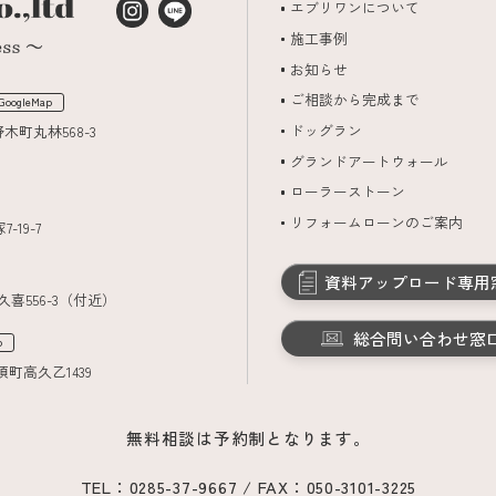
エブリワンについて
施工事例
お知らせ
ご相談から完成まで
GoogleMap
ドッグラン
野木町丸林568-3
グランドアートウォール
ローラーストーン
リフォームローンのご案内
-19-7
資料アップロード専用
久喜556-3（付近）
総合問い合わせ窓
p
須町高久乙1439
無料相談は予約制となります。
TEL：0285-37-9667 / FAX：050-3101-3225