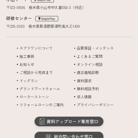
〒323-0806 栃木県小山市中久喜556-3（付近）
研修センター
GoogleMap
〒325-0303 栃木県那須郡那須町高久乙1439
エブリワンについて
品質保証・メンテンス
施工事例
よくあるご質問
お知らせ
オンライン相談
ご相談から完成まで
適正価格診断
ドッグラン
資料請求
グランドアートウォール
無料相談予約
ローラーストーン
求人情報
リフォームローンのご案内
プライバシーポリシー
資料アップロード専用窓口
総合問い合わせ窓口