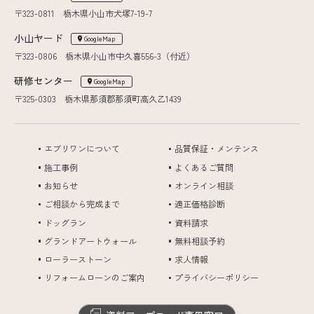
〒323-0811 栃木県小山市犬塚7-19-7
小山ヤード
GoogleMap
〒323-0806 栃木県小山市中久喜556-3（付近）
研修センター
GoogleMap
〒325-0303 栃木県那須郡那須町高久乙1439
エブリワンについて
品質保証・メンテンス
施工事例
よくあるご質問
お知らせ
オンライン相談
ご相談から完成まで
適正価格診断
ドッグラン
資料請求
グランドアートウォール
無料相談予約
ローラーストーン
求人情報
リフォームローンのご案内
プライバシーポリシー