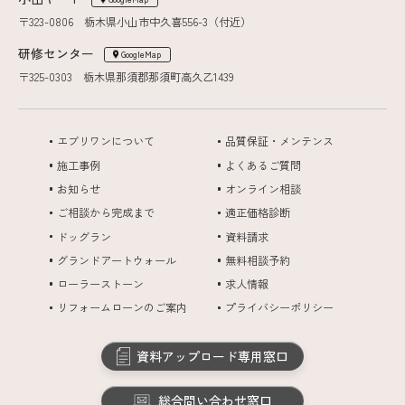
〒323-0806 栃木県小山市中久喜556-3（付近）
研修センター
GoogleMap
〒325-0303 栃木県那須郡那須町高久乙1439
エブリワンについて
品質保証・メンテンス
施工事例
よくあるご質問
お知らせ
オンライン相談
ご相談から完成まで
適正価格診断
ドッグラン
資料請求
グランドアートウォール
無料相談予約
ローラーストーン
求人情報
リフォームローンのご案内
プライバシーポリシー
資料アップロード専用窓口
総合問い合わせ窓口