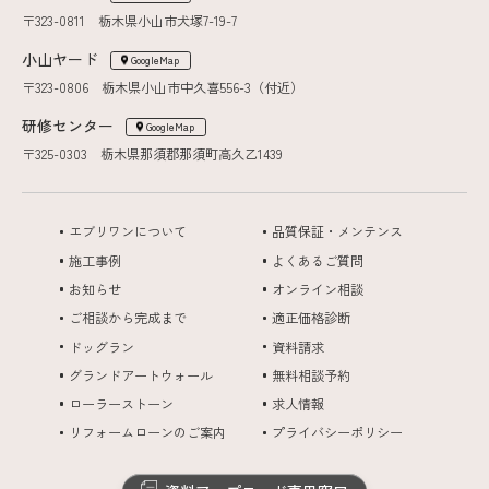
〒323-0811 栃木県小山市犬塚7-19-7
小山ヤード
GoogleMap
〒323-0806 栃木県小山市中久喜556-3（付近）
研修センター
GoogleMap
〒325-0303 栃木県那須郡那須町高久乙1439
エブリワンについて
品質保証・メンテンス
施工事例
よくあるご質問
お知らせ
オンライン相談
ご相談から完成まで
適正価格診断
ドッグラン
資料請求
グランドアートウォール
無料相談予約
ローラーストーン
求人情報
リフォームローンのご案内
プライバシーポリシー