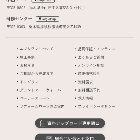
〒323-0806 栃木県小山市中久喜556-3（付近）
研修センター
GoogleMap
〒325-0303 栃木県那須郡那須町高久乙1439
エブリワンについて
品質保証・メンテンス
施工事例
よくあるご質問
お知らせ
オンライン相談
ご相談から完成まで
適正価格診断
ドッグラン
資料請求
グランドアートウォール
無料相談予約
ローラーストーン
求人情報
リフォームローンのご案内
プライバシーポリシー
資料アップロード専用窓口
総合問い合わせ窓口