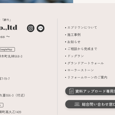
エブリワンについて
施工事例
お知らせ
ご相談から完成まで
GoogleMap
ドッグラン
野木町丸林568-3
グランドアートウォール
ローラーストーン
リフォームローンのご案内
-19-7
資料アップロード専用
久喜556-3（付近）
総合問い合わせ窓
p
須町高久乙1439