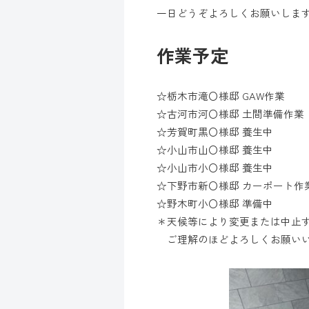
一日どうぞよろしくお願いしま
作業予定
☆栃木市滝〇様邸 GAW作業
☆古河市河〇様邸 土間準備作業
☆芳賀町黒〇様邸 養生中
☆小山市山〇様邸 養生中
☆小山市小〇様邸 養生中
☆下野市新〇様邸 カーポート作
☆野木町小〇様邸 準備中
＊天候等により変更または中止
ご理解のほどよろしくお願い