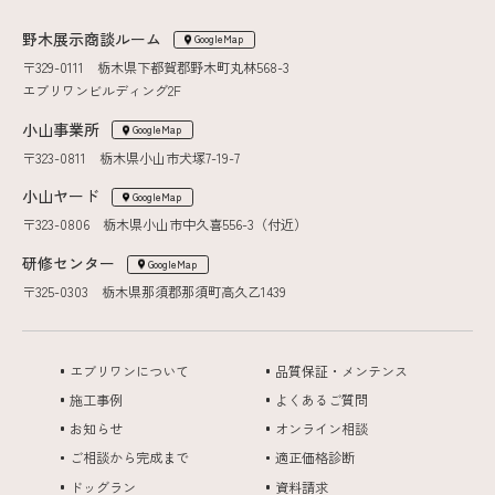
野木展示商談ルーム
GoogleMap
〒329-0111 栃木県下都賀郡野木町丸林568-3
エブリワンビルディング2F
小山事業所
GoogleMap
〒323-0811 栃木県小山市犬塚7-19-7
小山ヤード
GoogleMap
〒323-0806 栃木県小山市中久喜556-3（付近）
研修センター
GoogleMap
〒325-0303 栃木県那須郡那須町高久乙1439
エブリワンについて
品質保証・メンテンス
施工事例
よくあるご質問
お知らせ
オンライン相談
ご相談から完成まで
適正価格診断
ドッグラン
資料請求