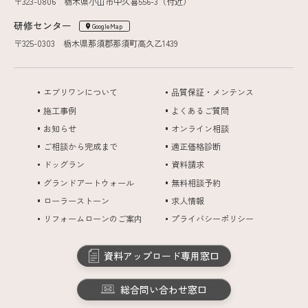
〒323-0806 栃木県小山市中久喜556-3（付近）
研修センター
GoogleMap
〒325-0303 栃木県那須郡那須町高久乙1439
エブリワンについて
品質保証・メンテンス
施工事例
よくあるご質問
お知らせ
オンライン相談
ご相談から完成まで
適正価格診断
ドッグラン
資料請求
グランドアートウォール
無料相談予約
ローラーストーン
求人情報
リフォームローンのご案内
プライバシーポリシー
資料アップロード専用窓口
総合問い合わせ窓口