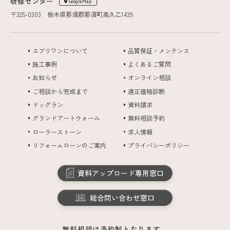
研修センター
GoogleMap
〒325-0303 栃木県那須郡那須町高久乙1439
エブリワンについて
品質保証・メンテンス
施工事例
よくあるご質問
お知らせ
オンライン相談
ご相談から完成まで
適正価格診断
ドッグラン
資料請求
グランドアートウォール
無料相談予約
ローラーストーン
求人情報
リフォームローンのご案内
プライバシーポリシー
資料アップロード専用窓口
総合問い合わせ窓口
無料相談は予約制となります。