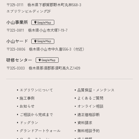
〒329-0111 栃木県下都賀郡野木町丸林568-3
エブリワンビルディング2F
小山事業所
GoogleMap
〒323-0811 栃木県小山市犬塚7-19-7
小山ヤード
GoogleMap
〒323-0806 栃木県小山市中久喜556-3（付近）
研修センター
GoogleMap
〒325-0303 栃木県那須郡那須町高久乙1439
エブリワンについて
品質保証・メンテンス
施工事例
よくあるご質問
お知らせ
オンライン相談
ご相談から完成まで
適正価格診断
ドッグラン
資料請求
グランドアートウォール
無料相談予約
ローラーストーン
求人情報