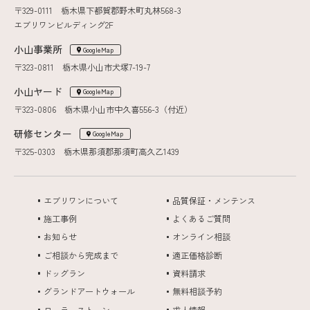
〒329-0111 栃木県下都賀郡野木町丸林568-3
エブリワンビルディング2F
小山事業所
GoogleMap
〒323-0811 栃木県小山市犬塚7-19-7
小山ヤード
GoogleMap
〒323-0806 栃木県小山市中久喜556-3（付近）
研修センター
GoogleMap
〒325-0303 栃木県那須郡那須町高久乙1439
エブリワンについて
品質保証・メンテンス
施工事例
よくあるご質問
お知らせ
オンライン相談
ご相談から完成まで
適正価格診断
ドッグラン
資料請求
グランドアートウォール
無料相談予約
ローラーストーン
求人情報